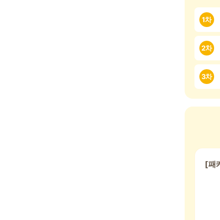
1차
2차
3차
[패