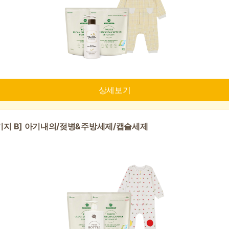
상세보기
키지 B] 아기내의/젖병&주방세제/캡슐세제